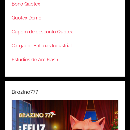
Bono Quotex
Quotex Demo
Cupom de desconto Quotex
Cargador Baterías Industrial
Estudios de Arc Flash
Brazino777