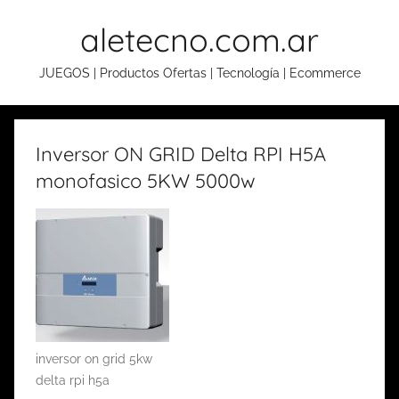
Skip
aletecno.com.ar
to
content
JUEGOS | Productos Ofertas | Tecnología | Ecommerce
Inversor ON GRID Delta RPI H5A
monofasico 5KW 5000w
inversor on grid 5kw
delta rpi h5a