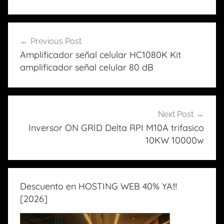
Previous Post
Navegación
Amplificador señal celular HC1080K Kit
de
amplificador señal celular 80 dB
entradas
Next Post
Inversor ON GRID Delta RPI M10A trifasico
10KW 10000w
Descuento en HOSTING WEB 40% YA!!!
[2026]