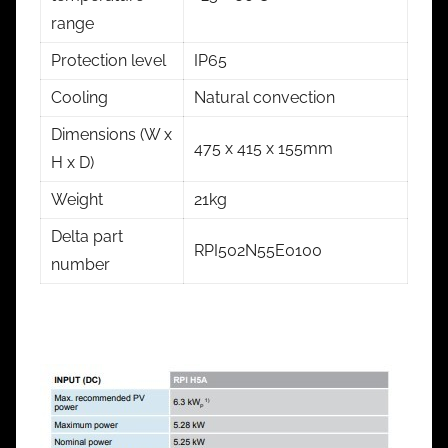
range
Protection level
IP65
Cooling
Natural convection
Dimensions (W x
475 x 415 x 155mm
H x D)
Weight
21kg
Delta part
RPI502N55E0100
number