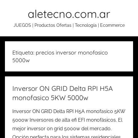
Skip
aletecno.com.ar
to
content
JUEGOS | Productos Ofertas | Tecnología | Ecommerce
Etiqueta: precios inversor monofasico
5000w
Inversor ON GRID Delta RPI H5A
monofasico 5KW 5000w
Inversor ON GRID Delta RPI H5A monofasico 5KW
5000w Inversores de alta efi EFI monofásicos. El
mejor inversor on grid 5000w del mercado.
Opción perfecta para los sistemas residenciales.