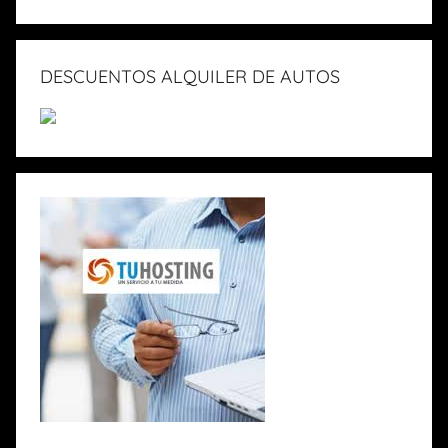
DESCUENTOS ALQUILER DE AUTOS