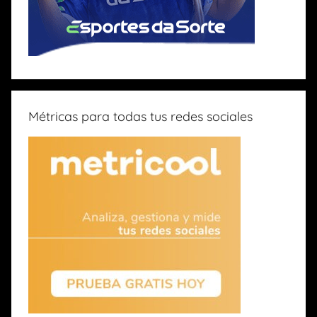
Métricas para todas tus redes sociales