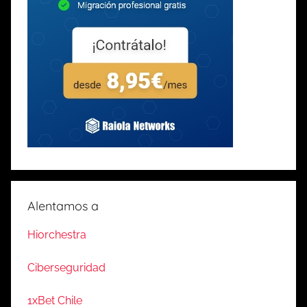
Alentamos a
Hiorchestra
Ciberseguridad
1xBet Chile