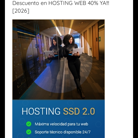
Descuento en HOSTING WEB 40% YA!!!
[2026]