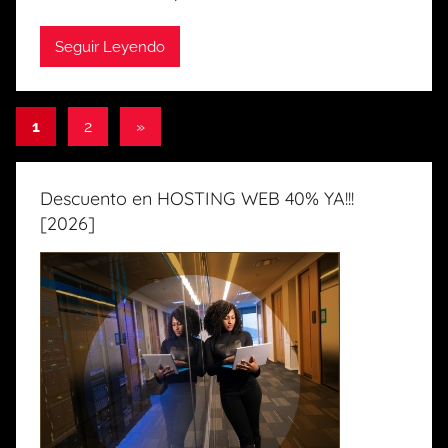
Seguir Leyendo
1
2
Next
»
Navegación
Posts
de
Descuento en HOSTING WEB 40% YA!!!
entradas
[2026]