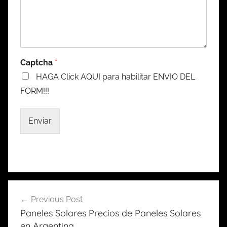
Captcha
*
HAGA Click AQUI para habilitar ENVIO DEL
FORM!!!
Enviar
Previous Post
Navegación
Paneles Solares Precios de Paneles Solares
de
en Argentina