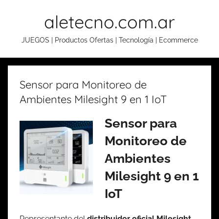
Skip
aletecno.com.ar
to
content
JUEGOS | Productos Ofertas | Tecnología | Ecommerce
Sensor para Monitoreo de
Ambientes Milesight 9 en 1 IoT
Sensor para
Monitoreo de
Ambientes
Milesight 9 en 1
IoT
Representante del
distribuidor oficial Milesight