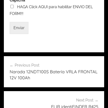
Captcha
*
HAGA Click AQUI para habilitar ENVIO DEL
FORM!!!
Enviar
Previous Post
Navegación
Narada 12NDT100S Batería VRLA FRONTAL
de
12V 100Ah
entradas
Next Post
FLIR identiFINDER R425