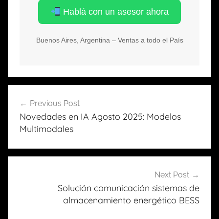
Hablá con un asesor ahora
Buenos Aires, Argentina – Ventas a todo el País
Previous Post
Navegación
Novedades en IA Agosto 2025: Modelos
de
Multimodales
entradas
Next Post
Solución comunicación sistemas de
almacenamiento energético BESS