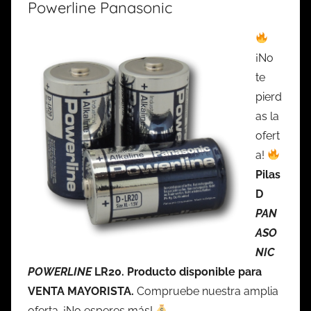
Powerline Panasonic
¡No
te
pierd
as la
ofert
a!
Pilas
D
PAN
ASO
NIC
POWERLINE
LR20. Producto disponible para
VENTA MAYORISTA.
Compruebe nuestra amplia
oferta. ¡No esperes más!