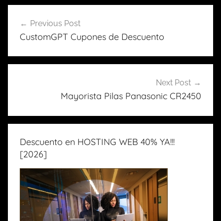
Previous Post
Navegación
CustomGPT Cupones de Descuento
de
entradas
Next Post
Mayorista Pilas Panasonic CR2450
Descuento en HOSTING WEB 40% YA!!!
[2026]