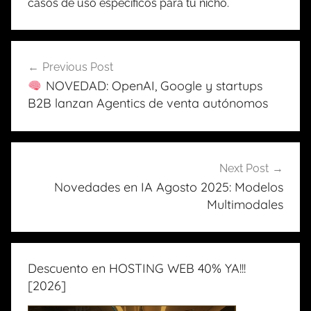
casos de uso específicos para tu nicho.
Previous Post
Navegación
NOVEDAD: OpenAI, Google y startups
de
B2B lanzan Agentics de venta autónomos
entradas
Next Post
Novedades en IA Agosto 2025: Modelos
Multimodales
Descuento en HOSTING WEB 40% YA!!!
[2026]