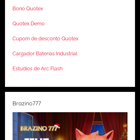
Bono Quotex
Quotex Demo
Cupom de desconto Quotex
Cargador Baterías Industrial
Estudios de Arc Flash
Brazino777