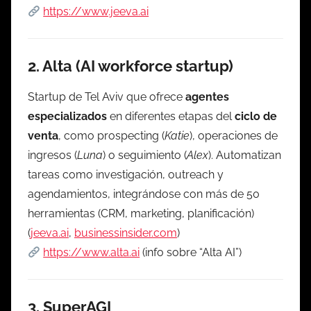
https://www.jeeva.ai
2.
Alta (AI workforce startup)
Startup de Tel Aviv que ofrece
agentes
especializados
en diferentes etapas del
ciclo de
venta
, como prospecting (
Katie
), operaciones de
ingresos (
Luna
) o seguimiento (
Alex
). Automatizan
tareas como investigación, outreach y
agendamientos, integrándose con más de 50
herramientas (CRM, marketing, planificación)
(
jeeva.ai
,
businessinsider.com
)
https://www.alta.ai
(info sobre “Alta AI”)
3.
SuperAGI