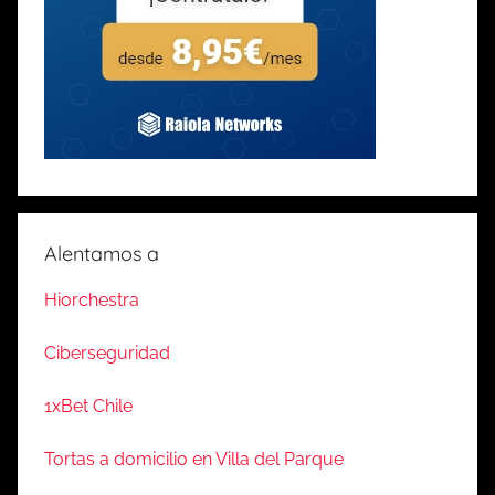
Alentamos a
Hiorchestra
Ciberseguridad
1xBet Chile
Tortas a domicilio en Villa del Parque