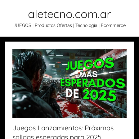
Skip
aletecno.com.ar
to
content
JUEGOS | Productos Ofertas | Tecnología | Ecommerce
Juegos Lanzamientos: Próximas
salidas esperadas para 2025