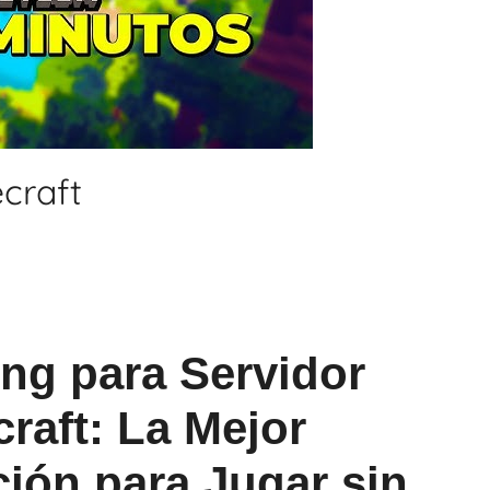
craft
ng para Servidor
raft
: La Mejor
ión para Jugar sin