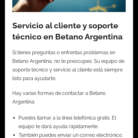
Servicio al cliente y soporte
técnico en Betano Argentina
Si tienes preguntas o enfrentas problemas en
Betano Argentina, no te preocupes. Su equipo de
soporte técnico y servicio al cliente está siempre
listo para ayudarte.
Hay varias formas de contactar a Betano
Argentina:
Puedes llamar a la línea telefónica gratis. El
equipo te dará ayuda rápidamente.
También puedes enviar un correo electrónico.