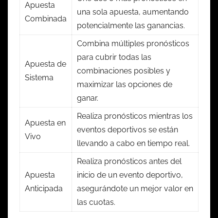
Apuesta
una sola apuesta, aumentando
Combinada
potencialmente las ganancias.
Combina múltiples pronósticos
para cubrir todas las
Apuesta de
combinaciones posibles y
Sistema
maximizar las opciones de
ganar.
Realiza pronósticos mientras los
Apuesta en
eventos deportivos se están
Vivo
llevando a cabo en tiempo real.
Realiza pronósticos antes del
Apuesta
inicio de un evento deportivo,
Anticipada
asegurándote un mejor valor en
las cuotas.