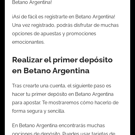
Betano Argentina!
¡Así de fácil es registrarte en Betano Argentina!
Una vez registrado, podrás disfrutar de muchas
opciones de apuestas y promociones
emocionantes.
Realizar el primer depósito
en Betano Argentina
Tras crearte una cuenta, el siguiente paso es
hacer tu primer depósito en Betano Argentina
para apostar. Te mostraremos cómo hacerlo de
forma segura y sencilla.
En Betano Argentina encontrarás muchas
opciones de depósito. Puedes usar tarjetas de