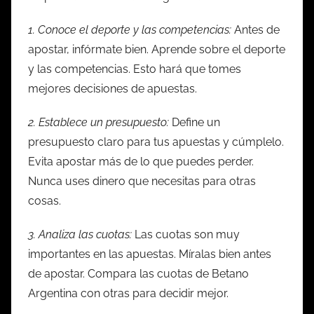
1. Conoce el deporte y las competencias:
Antes de
apostar, infórmate bien. Aprende sobre el deporte
y las competencias. Esto hará que tomes
mejores decisiones de apuestas.
2. Establece un presupuesto:
Define un
presupuesto claro para tus apuestas y cúmplelo.
Evita apostar más de lo que puedes perder.
Nunca uses dinero que necesitas para otras
cosas.
3. Analiza las cuotas:
Las cuotas son muy
importantes en las apuestas. Míralas bien antes
de apostar. Compara las cuotas de Betano
Argentina con otras para decidir mejor.