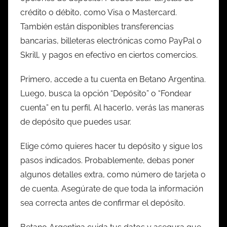
crédito o débito, como Visa o Mastercard.
También están disponibles transferencias
bancarias, billeteras electrónicas como PayPal o
Skrill, y pagos en efectivo en ciertos comercios.
Primero, accede a tu cuenta en Betano Argentina.
Luego, busca la opción “Depósito” o “Fondear
cuenta” en tu perfil. Al hacerlo, verás las maneras
de depósito que puedes usar.
Elige cómo quieres hacer tu depósito y sigue los
pasos indicados. Probablemente, debas poner
algunos detalles extra, como número de tarjeta o
de cuenta. Asegúrate de que toda la información
sea correcta antes de confirmar el depósito.