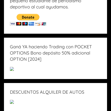
pequeño estudiante de periodismo
deportivo al cual ayudamos.
Ganá YA haciendo Trading con POCKET
OPTIONS Bono depósito 50% adicional
OPTION [2024]
DESCUENTOS ALQUILER DE AUTOS