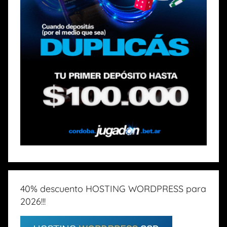
40% descuento HOSTING WORDPRESS para
2026!!!