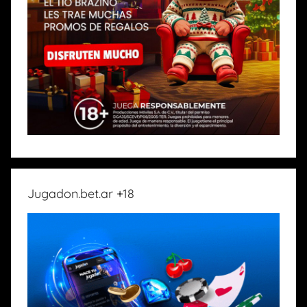
Jugadon.bet.ar +18