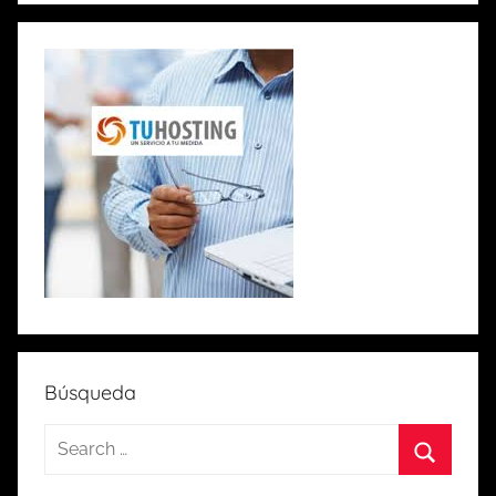
Búsqueda
S
e
S