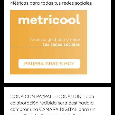
Métricas para todas tus redes sociales
DONA CON PAYPAL – DONATION. Toda
colaboración recibida será destinada a
comprar una CAMARA DIGITAL para un