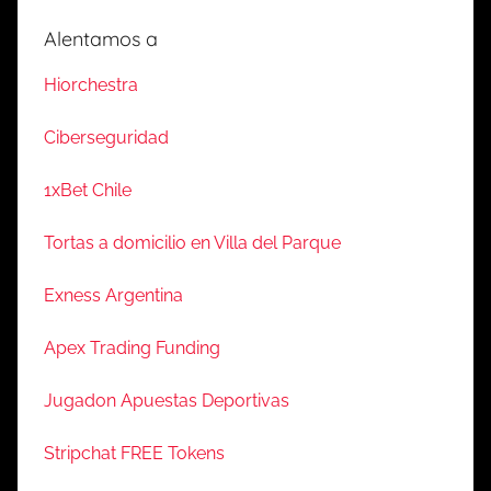
Alentamos a
Hiorchestra
Ciberseguridad
1xBet Chile
Tortas a domicilio en Villa del Parque
Exness Argentina
Apex Trading Funding
Jugadon Apuestas Deportivas
Stripchat FREE Tokens