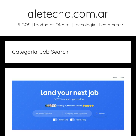
Skip
aletecno.com.ar
to
content
JUEGOS | Productos Ofertas | Tecnología | Ecommerce
Categoría: Job Search