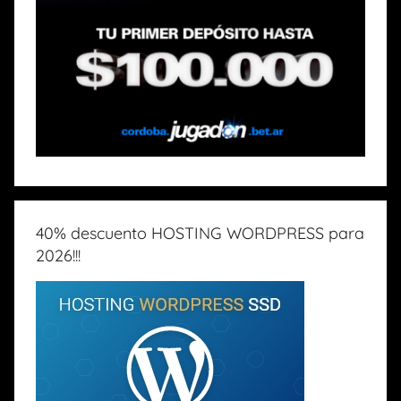
40% descuento HOSTING WORDPRESS para
2026!!!