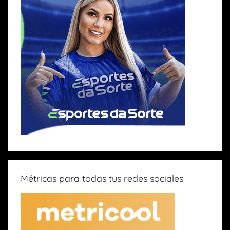
Métricas para todas tus redes sociales