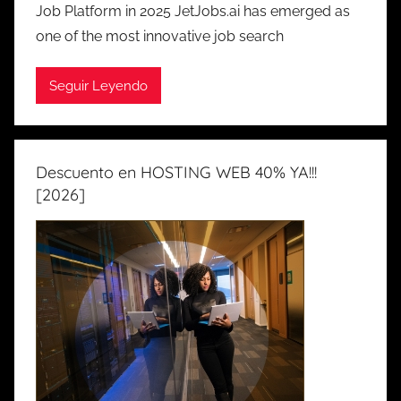
Job Platform in 2025 JetJobs.ai has emerged as
one of the most innovative job search
Seguir Leyendo
Descuento en HOSTING WEB 40% YA!!!
[2026]