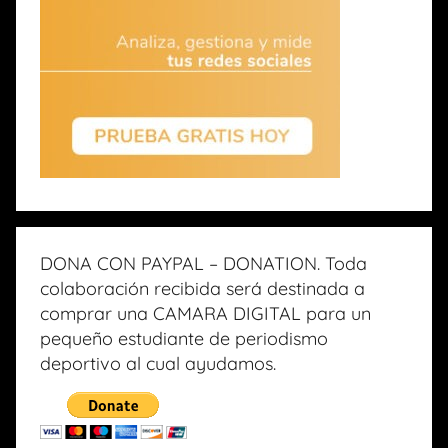
DONA CON PAYPAL – DONATION. Toda
colaboración recibida será destinada a
comprar una CAMARA DIGITAL para un
pequeño estudiante de periodismo
deportivo al cual ayudamos.