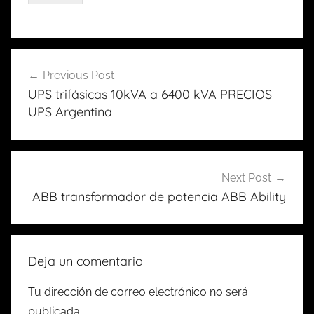
Previous Post
Navegación
UPS trifásicas 10kVA a 6400 kVA PRECIOS
de
UPS Argentina
entradas
Next Post
ABB transformador de potencia ABB Ability
Deja un comentario
Tu dirección de correo electrónico no será
publicada.