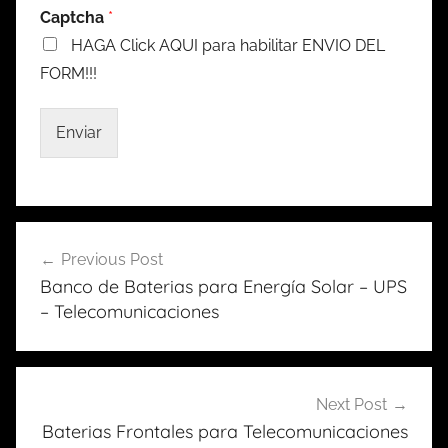
Captcha
*
HAGA Click AQUI para habilitar ENVIO DEL
FORM!!!
Enviar
Previous Post
Navegación
Banco de Baterias para Energía Solar – UPS
de
– Telecomunicaciones
entradas
Next Post
Baterias Frontales para Telecomunicaciones