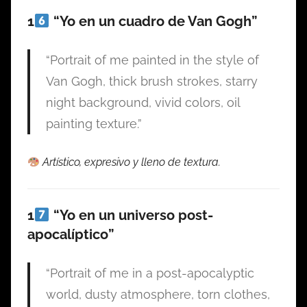
1
“Yo en un cuadro de Van Gogh”
“Portrait of me painted in the style of
Van Gogh, thick brush strokes, starry
night background, vivid colors, oil
painting texture.”
Artístico, expresivo y lleno de textura.
1
“Yo en un universo post-
apocalíptico”
“Portrait of me in a post-apocalyptic
world, dusty atmosphere, torn clothes,