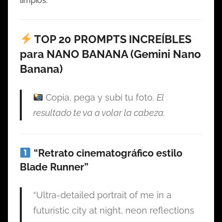
limpios.
TOP 20 PROMPTS INCREÍBLES
para NANO BANANA (Gemini Nano
Banana)
Copia, pega y subí tu foto.
El
resultado te va a volar la cabeza.
“Retrato cinematográfico estilo
Blade Runner”
“Ultra-detailed portrait of me in a
futuristic city at night, neon reflections