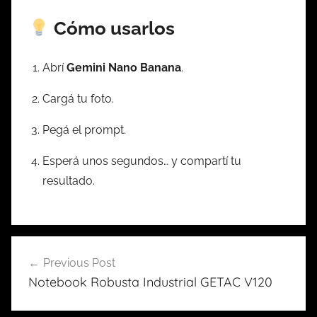
Cómo usarlos
Abrí
Gemini Nano Banana
.
Cargá tu foto.
Pegá el prompt.
Esperá unos segundos… y compartí tu
resultado.
Previous Post
Navegación
Notebook Robusta Industrial GETAC V120
de