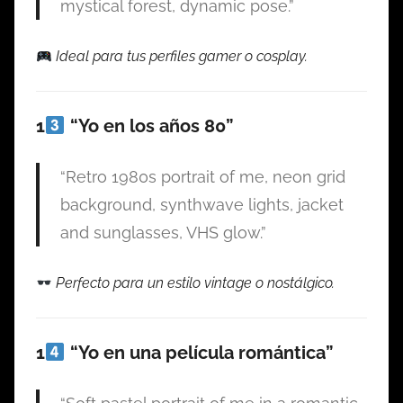
mystical forest, dynamic pose.”
Ideal para tus perfiles gamer o cosplay.
1
“Yo en los años 80”
“Retro 1980s portrait of me, neon grid
background, synthwave lights, jacket
and sunglasses, VHS glow.”
Perfecto para un estilo vintage o nostálgico.
1
“Yo en una película romántica”