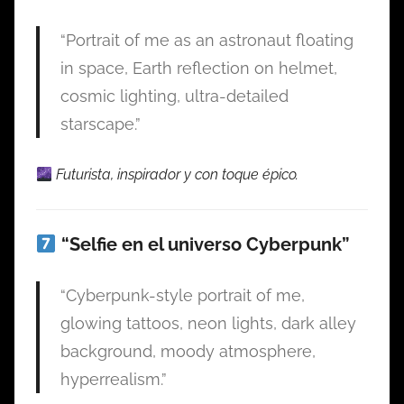
“Portrait of me as an astronaut floating
in space, Earth reflection on helmet,
cosmic lighting, ultra-detailed
starscape.”
Futurista, inspirador y con toque épico.
“Selfie en el universo Cyberpunk”
“Cyberpunk-style portrait of me,
glowing tattoos, neon lights, dark alley
background, moody atmosphere,
hyperrealism.”