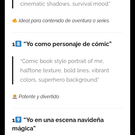
cinematic shadows, survival mood.”
Ideal para contenido de aventura o series.
1
“Yo como personaje de cómic”
“Comic book style portrait of me,
halftone texture, bold lines, vibrant
colors, superhero background.”
Potente y divertido.
1
“Yo en una escena navideña
mágica”