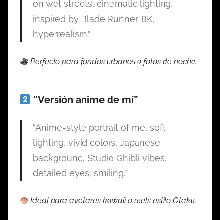
on wet streets, cinematic lighting,
inspired by Blade Runner, 8K,
hyperrealism.”
Perfecto para fondos urbanos o fotos de noche.
“Versión anime de mí”
“Anime-style portrait of me, soft
lighting, vivid colors, Japanese
background, Studio Ghibli vibes,
detailed eyes, smiling.”
Ideal para avatares kawaii o reels estilo Otaku.