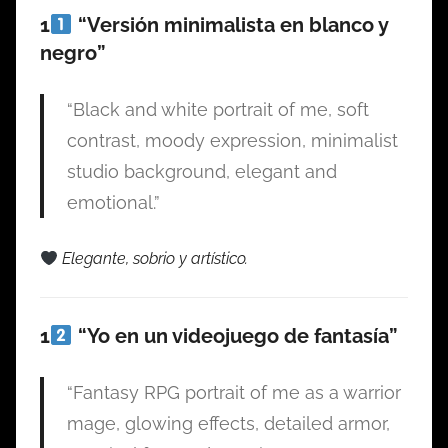
1
“Versión minimalista en blanco y
negro”
“Black and white portrait of me, soft
contrast, moody expression, minimalist
studio background, elegant and
emotional.”
Elegante, sobrio y artístico.
1
“Yo en un videojuego de fantasía”
“Fantasy RPG portrait of me as a warrior
mage, glowing effects, detailed armor,