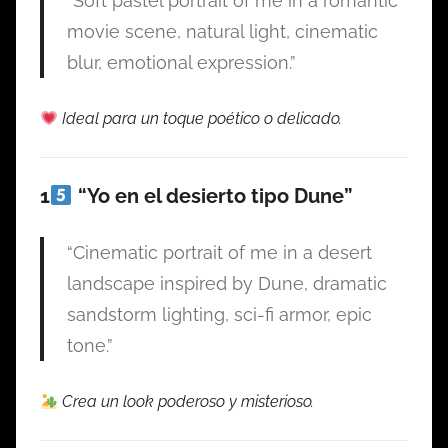
“Soft pastel portrait of me in a romantic
movie scene, natural light, cinematic
blur, emotional expression.”
Ideal para un toque poético o delicado.
1
“Yo en el desierto tipo Dune”
“Cinematic portrait of me in a desert
landscape inspired by Dune, dramatic
sandstorm lighting, sci-fi armor, epic
tone.”
Crea un look poderoso y misterioso.