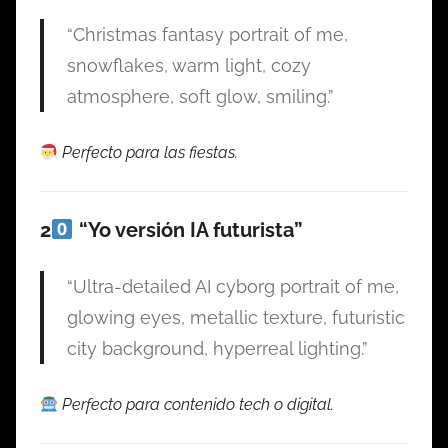
“Christmas fantasy portrait of me,
snowflakes, warm light, cozy
atmosphere, soft glow, smiling.”
Perfecto para las fiestas.
2
“Yo versión IA futurista”
“Ultra-detailed AI cyborg portrait of me,
glowing eyes, metallic texture, futuristic
city background, hyperreal lighting.”
Perfecto para contenido tech o digital.