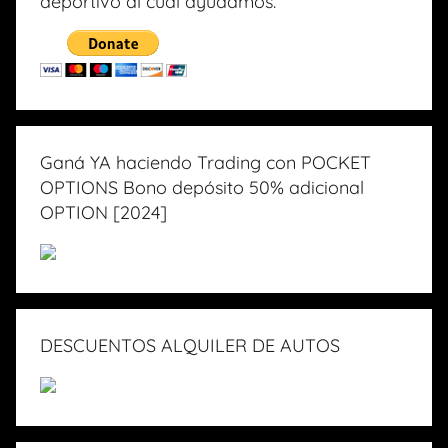
deportivo al cual ayudamos.
Ganá YA haciendo Trading con POCKET
OPTIONS Bono depósito 50% adicional
OPTION [2024]
DESCUENTOS ALQUILER DE AUTOS