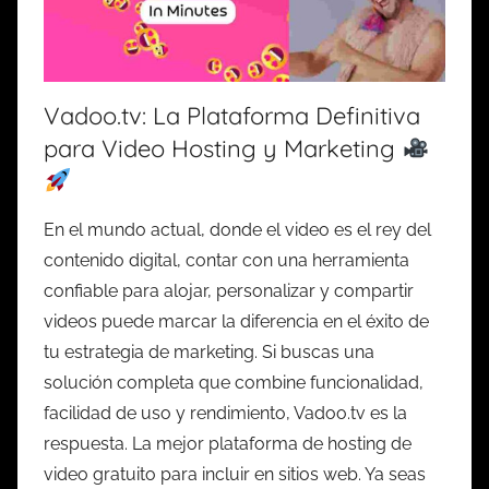
Vadoo.tv: La Plataforma Definitiva
para Video Hosting y Marketing
En el mundo actual, donde el video es el rey del
contenido digital, contar con una herramienta
confiable para alojar, personalizar y compartir
videos puede marcar la diferencia en el éxito de
tu estrategia de marketing. Si buscas una
solución completa que combine funcionalidad,
facilidad de uso y rendimiento, Vadoo.tv es la
respuesta. La mejor plataforma de hosting de
video gratuito para incluir en sitios web. Ya seas