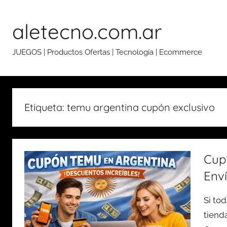
Skip
to
aletecno.com.ar
content
JUEGOS | Productos Ofertas | Tecnología | Ecommerce
Etiqueta: temu argentina cupón exclusivo
Cup
Enví
Si to
tiend