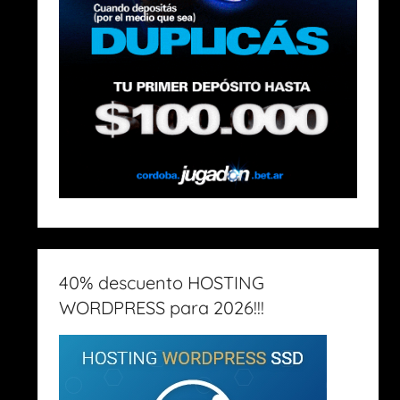
40% descuento HOSTING
WORDPRESS para 2026!!!