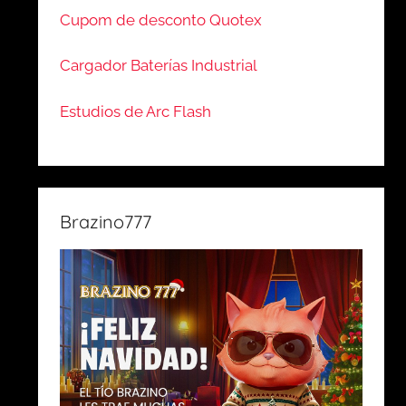
Cupom de desconto Quotex
Cargador Baterías Industrial
Estudios de Arc Flash
Brazino777