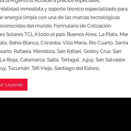
da la Argentina. Accedé a precios especiales,
nibilidad inmediata y soporte técnico especializado para
lar energía limpia con una de las marcas tecnológicas
econocidas del mundo. Formulario de Cotización
s Solares TCL A todo el país: Buenos Aires, La Plata, Mar
ata, Bahía Blanca, Córdoba, Villa María, Río Cuarto, Santa
osario, Rafaela, Mendoza, San Rafael, Godoy Cruz, San
La Rioja, Catamarca, Salta, Tartagal, Jujuy, San Salvador
uy, Tucumán, Tafí Viejo, Santiago del Estero,
uir Leyendo