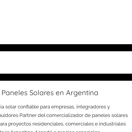
 Paneles Solares en Argentina
ía solar confiable para empresas, integradores y
ibuidores Partner del comercializador de paneles solares
ara proyectos residenciales, comerciales e industriales