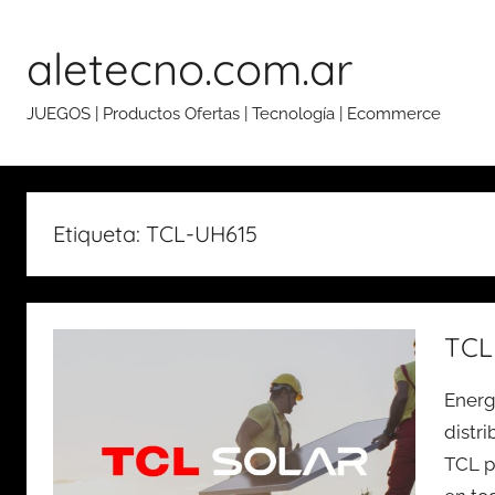
Skip
to
aletecno.com.ar
content
JUEGOS | Productos Ofertas | Tecnología | Ecommerce
Etiqueta: TCL-UH615
TCL
Energ
distr
TCL p