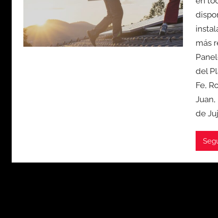
en to
dispo
insta
más r
Panele
del Pl
Fe, R
Juan, 
de Juj
Seg