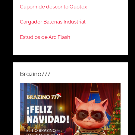
Cupom de desconto Quotex
Cargador Baterías Industrial
Estudios de Arc Flash
Brazino777