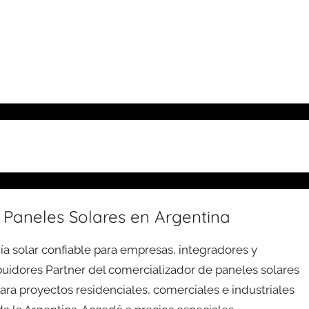
 Paneles Solares en Argentina
ía solar confiable para empresas, integradores y
ibuidores Partner del comercializador de paneles solares
ara proyectos residenciales, comerciales e industriales