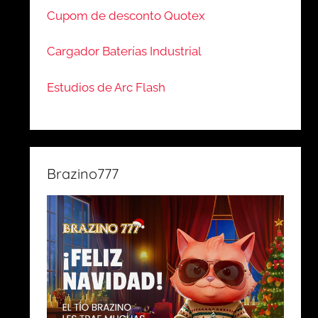
Cupom de desconto Quotex
Cargador Baterías Industrial
Estudios de Arc Flash
Brazino777