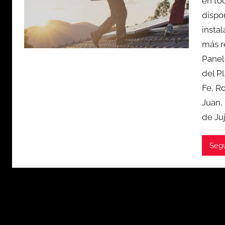
en to
dispo
insta
más r
Panele
del Pl
Fe, R
Juan, 
de Juj
Seg