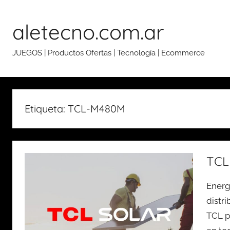
Skip
to
aletecno.com.ar
content
JUEGOS | Productos Ofertas | Tecnología | Ecommerce
Etiqueta: TCL-M480M
TCL
Energ
distr
TCL p