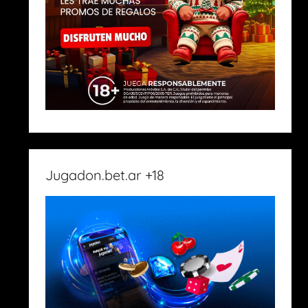
Jugadon.bet.ar +18