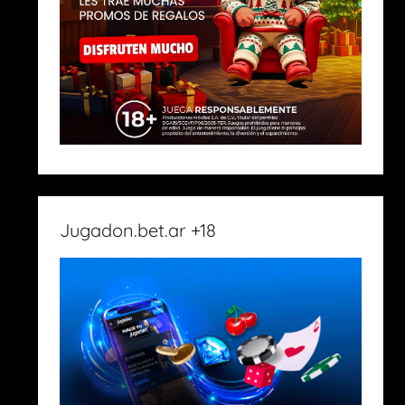
Jugadon.bet.ar +18