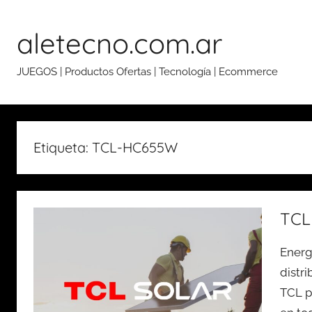
Skip
to
aletecno.com.ar
content
JUEGOS | Productos Ofertas | Tecnología | Ecommerce
Etiqueta: TCL-HC655W
TCL
Energ
distr
TCL p