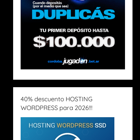
40% descuento HOSTING
WORDPRESS para 2026!!!