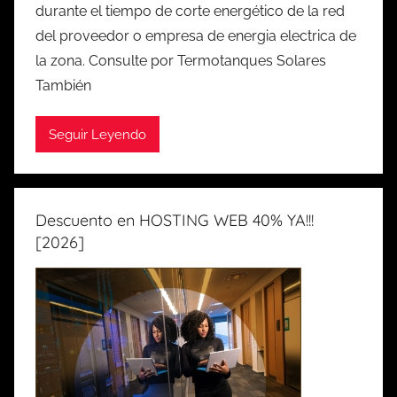
durante el tiempo de corte energético de la red
del proveedor o empresa de energia electrica de
la zona. Consulte por Termotanques Solares
También
Seguir Leyendo
Descuento en HOSTING WEB 40% YA!!!
[2026]