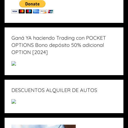
Ganá YA haciendo Trading con POCKET
OPTIONS Bono depósito 50% adicional
OPTION [2024]
DESCUENTOS ALQUILER DE AUTOS