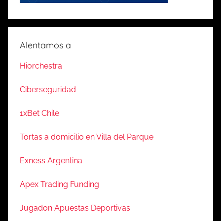
Alentamos a
Hiorchestra
Ciberseguridad
1xBet Chile
Tortas a domicilio en Villa del Parque
Exness Argentina
Apex Trading Funding
Jugadon Apuestas Deportivas