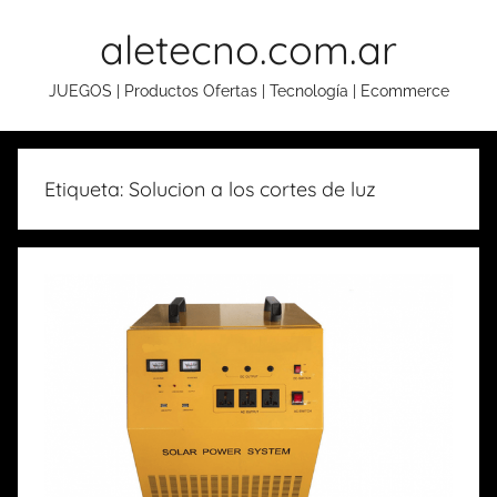
Skip
aletecno.com.ar
to
content
JUEGOS | Productos Ofertas | Tecnología | Ecommerce
Etiqueta: Solucion a los cortes de luz