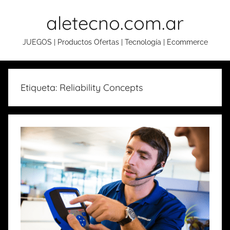
Skip
aletecno.com.ar
to
content
JUEGOS | Productos Ofertas | Tecnología | Ecommerce
Etiqueta: Reliability Concepts