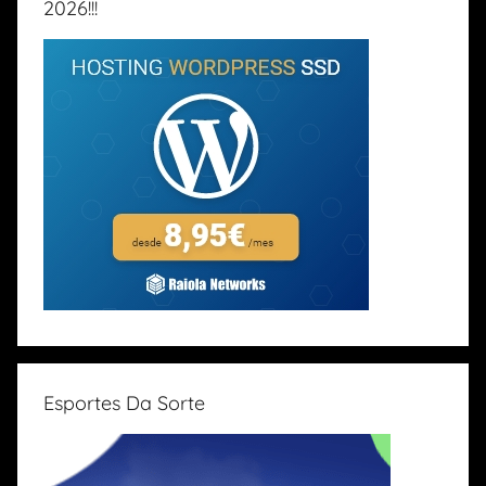
2026!!!
Esportes Da Sorte