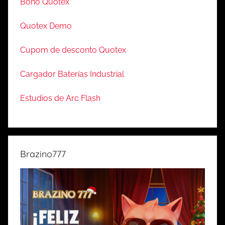
Bono Quotex
Quotex Demo
Cupom de desconto Quotex
Cargador Baterías Industrial
Estudios de Arc Flash
Brazino777