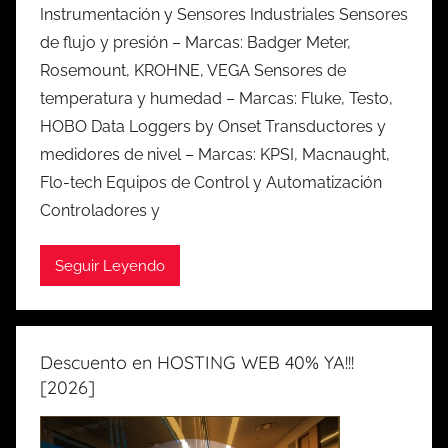
Instrumentación y Sensores Industriales Sensores
de flujo y presión – Marcas: Badger Meter,
Rosemount, KROHNE, VEGA Sensores de
temperatura y humedad – Marcas: Fluke, Testo,
HOBO Data Loggers by Onset Transductores y
medidores de nivel – Marcas: KPSI, Macnaught,
Flo-tech Equipos de Control y Automatización
Controladores y
Seguir Leyendo
Descuento en HOSTING WEB 40% YA!!!
[2026]