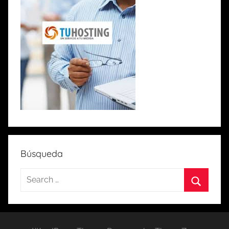
Búsqueda
S
e
S
a
e
r
a