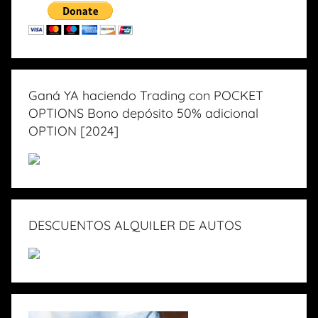
Ganá YA haciendo Trading con POCKET
OPTIONS Bono depósito 50% adicional
OPTION [2024]
DESCUENTOS ALQUILER DE AUTOS