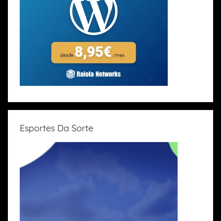
Esportes Da Sorte