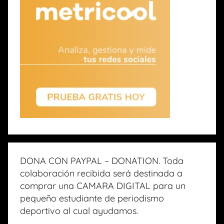
DONA CON PAYPAL – DONATION. Toda
colaboración recibida será destinada a
comprar una CAMARA DIGITAL para un
pequeño estudiante de periodismo
deportivo al cual ayudamos.