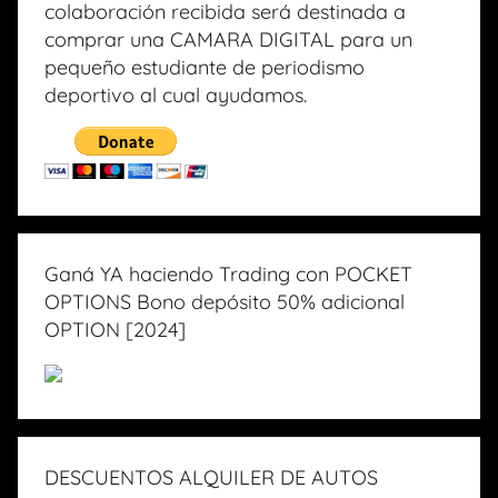
colaboración recibida será destinada a
comprar una CAMARA DIGITAL para un
pequeño estudiante de periodismo
deportivo al cual ayudamos.
Ganá YA haciendo Trading con POCKET
OPTIONS Bono depósito 50% adicional
OPTION [2024]
DESCUENTOS ALQUILER DE AUTOS