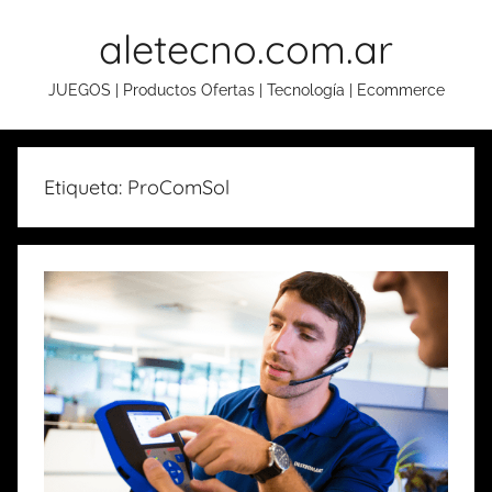
Skip
aletecno.com.ar
to
content
JUEGOS | Productos Ofertas | Tecnología | Ecommerce
Etiqueta: ProComSol