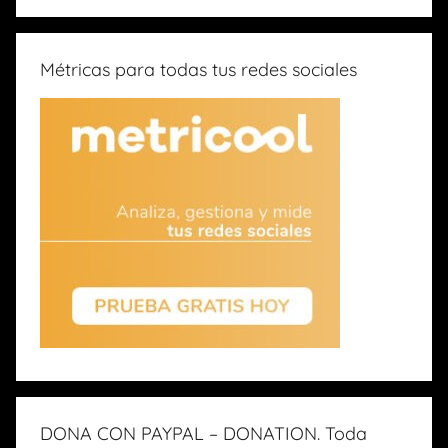
Métricas para todas tus redes sociales
DONA CON PAYPAL – DONATION. Toda