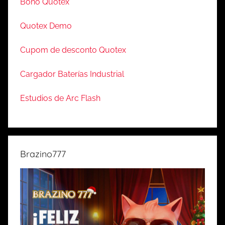
Bono Quotex
Quotex Demo
Cupom de desconto Quotex
Cargador Baterías Industrial
Estudios de Arc Flash
Brazino777