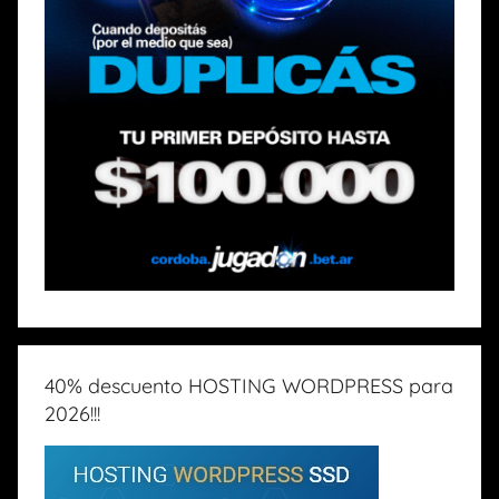
40% descuento HOSTING WORDPRESS para
2026!!!