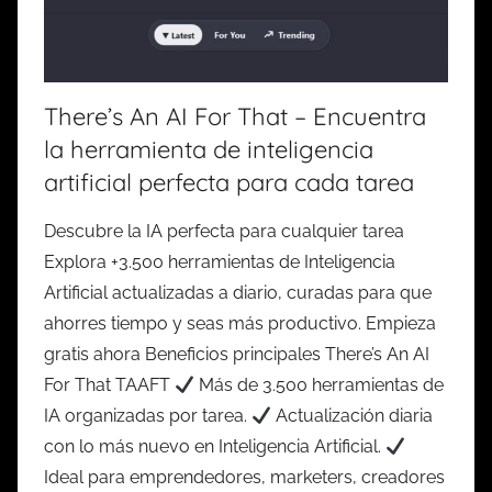
There’s An AI For That – Encuentra
la herramienta de inteligencia
artificial perfecta para cada tarea
Descubre la IA perfecta para cualquier tarea
Explora +3.500 herramientas de Inteligencia
Artificial actualizadas a diario, curadas para que
ahorres tiempo y seas más productivo. Empieza
gratis ahora Beneficios principales There’s An AI
For That TAAFT
Más de 3.500 herramientas de
IA organizadas por tarea.
Actualización diaria
con lo más nuevo en Inteligencia Artificial.
Ideal para emprendedores, marketers, creadores