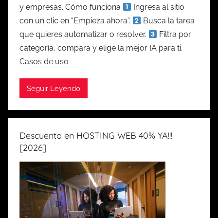
y empresas. Cómo funciona
Ingresa al sitio
con un clic en “Empieza ahora”.
Busca la tarea
que quieres automatizar o resolver.
Filtra por
categoría, compara y elige la mejor IA para ti.
Casos de uso
Seguir Leyendo
Descuento en HOSTING WEB 40% YA!!!
[2026]