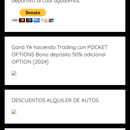
deportivo al cual ayudamos.
Ganá YA haciendo Trading con POCKET
OPTIONS Bono depósito 50% adicional
OPTION [2024]
DESCUENTOS ALQUILER DE AUTOS