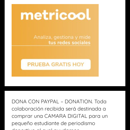
DONA CON PAYPAL – DONATION. Toda
colaboración recibida será destinada a
comprar una CAMARA DIGITAL para un
pequeño estudiante de periodismo