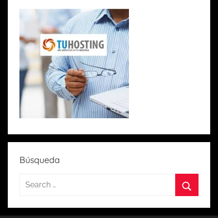
Búsqueda
S
e
S
a
e