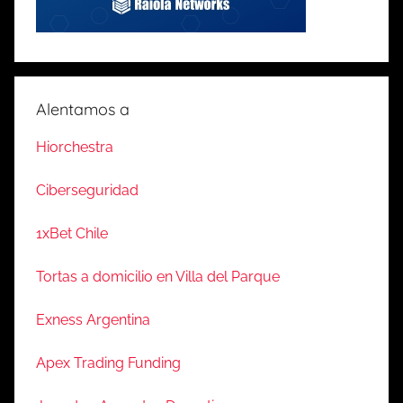
Alentamos a
Hiorchestra
Ciberseguridad
1xBet Chile
Tortas a domicilio en Villa del Parque
Exness Argentina
Apex Trading Funding