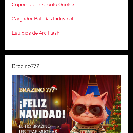
Cupom de desconto Quotex
Cargador Baterías Industrial
Estudios de Arc Flash
Brazino777