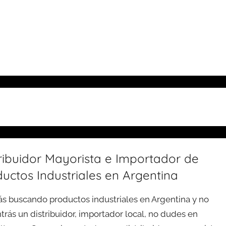
tribuidor Mayorista e Importador de
uctos Industriales en Argentina
tás buscando productos industriales en Argentina y no
trás un distribuidor, importador local, no dudes en