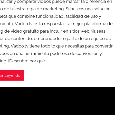
nalizar y compartir videos puede marcar la diferencia en
to de tu estrategia de marketing. Si buscas una solución
eta que combine funcionalidad, facilidad de uso y
miento, Vadoo.tv es la respuesta. La mejor plataforma de
g de video gratuito para incluir en sitios web. Ya seas
or de contenido, emprendedor o parte de un equipo de
ting, Vadoo.tv tiene todo lo que necesitas para convertir
ideos en una herramienta poderosa de conversión y
ing. ¡Descubre por qué
uir Leyendo