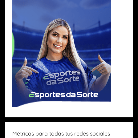
Métricas para todas tus redes sociales