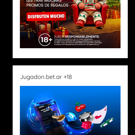
Jugadon.bet.ar +18