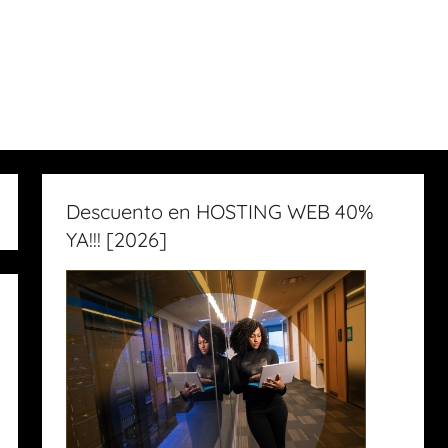
Descuento en HOSTING WEB 40%
YA!!! [2026]