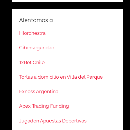
Alentamos a
Hiorchestra
Ciberseguridad
1xBet Chile
Tortas a domicilio en Villa del Parque
Exness Argentina
Apex Trading Funding
Jugadon Apuestas Deportivas