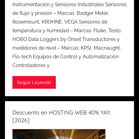
Instrumentación y Sensores Industriales Sensores
de flujo y presión – Marcas: Badger Meter,
Rosemount, KROHNE, VEGA Sensores de
temperatura y humedad – Marcas: Fluke, Testo,
HOBO Data Loggers by Onset Transductores y
medidores de nivel – Marcas: KPSI, Macnaught,
Flo-tech Equipos de Control y Automatización
Controladores y
Seguir Leyendo
Descuento en HOSTING WEB 40% YA!!!
[2026]