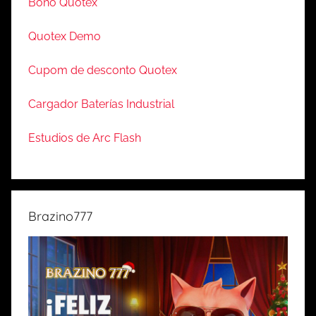
Bono Quotex
Quotex Demo
Cupom de desconto Quotex
Cargador Baterías Industrial
Estudios de Arc Flash
Brazino777