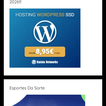
2026!!!
Esportes Da Sorte