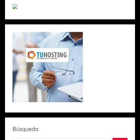
Búsqueda