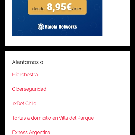
Alentamos a
Hiorchestra
Ciberseguridad
1xBet Chile
Tortas a domicilio en Villa del Parque
Exness Argentina