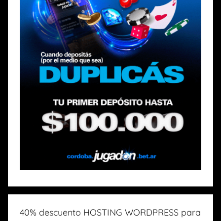
40% descuento HOSTING WORDPRESS para