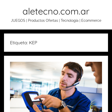
Skip
aletecno.com.ar
to
content
JUEGOS | Productos Ofertas | Tecnología | Ecommerce
Etiqueta: KEP