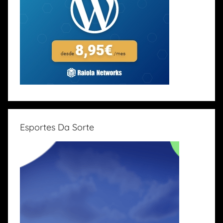
Esportes Da Sorte