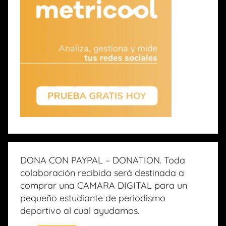
DONA CON PAYPAL – DONATION. Toda
colaboración recibida será destinada a
comprar una CAMARA DIGITAL para un
pequeño estudiante de periodismo
deportivo al cual ayudamos.