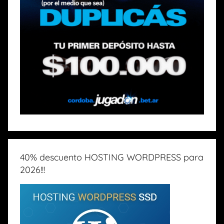
40% descuento HOSTING WORDPRESS para
2026!!!