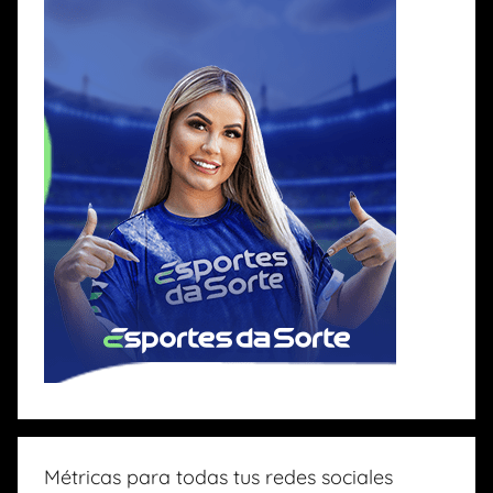
Métricas para todas tus redes sociales