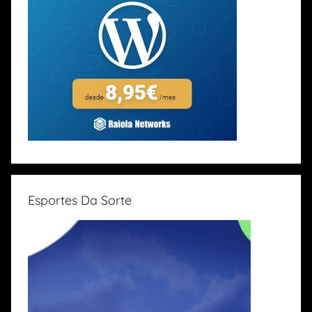
Esportes Da Sorte