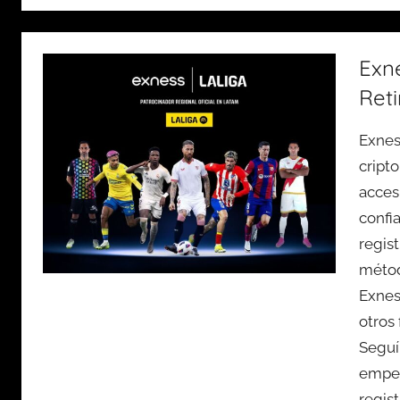
Exn
Reti
Exnes
cript
accesi
confi
regis
métod
Exnes
otros 
Seguí
empez
regis