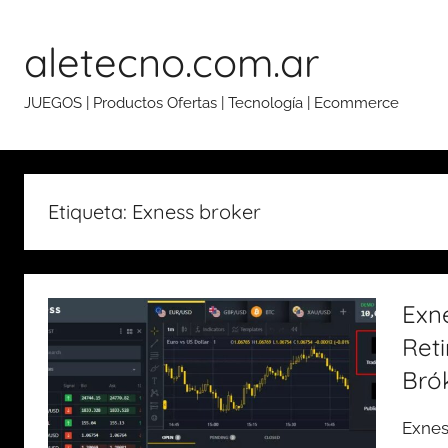
Skip
to
aletecno.com.ar
content
JUEGOS | Productos Ofertas | Tecnología | Ecommerce
Etiqueta: Exness broker
Exn
Reti
Bró
Exnes