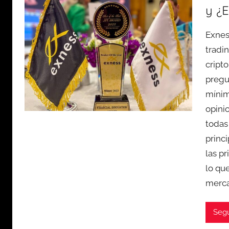
y ¿
Exnes
tradi
cript
pregu
mínim
opini
todas
princ
las p
lo qu
merca
Seg