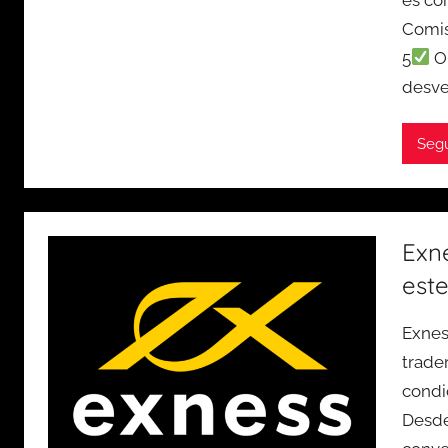
Comis
5
Op
desve
Seg
Exn
este
Exnes
trade
condi
Desde