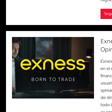
Seg
Exne
Opin
Exnes
en el
finan
usuar
sprea
de di
todo 
es co