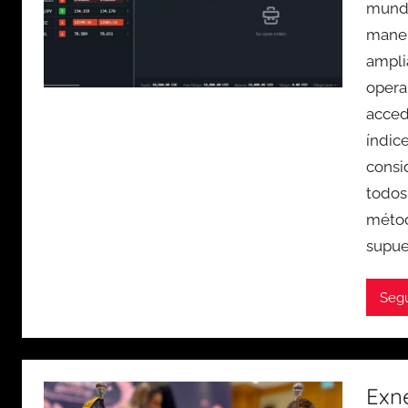
mundo
maner
ampli
operar
acced
índice
consi
todos
método
supues
Seg
Exne