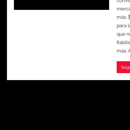
conve
merca
más.
para 
que n
fiabil
más.
Seg