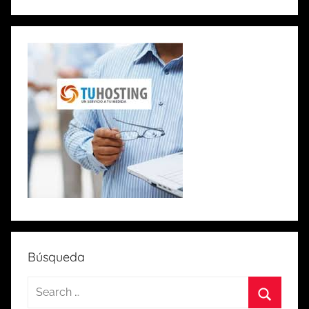
Búsqueda
S
e