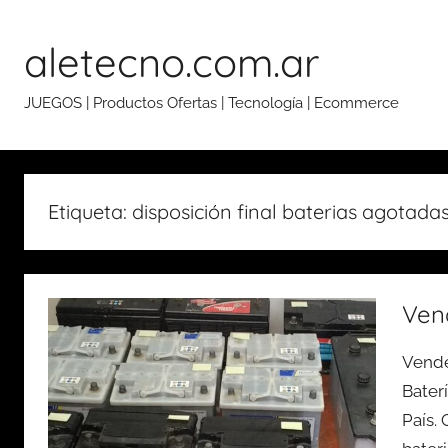
Skip
to
aletecno.com.ar
content
JUEGOS | Productos Ofertas | Tecnología | Ecommerce
Etiqueta: disposición final baterias agotada
Ven
Vende
Bater
País.