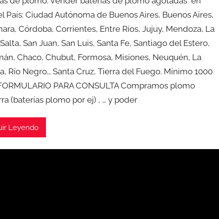
ias de plomo. Vender baterias de plomo agotadas en
el País: Ciudad Autónoma de Buenos Aires, Buenos Aires,
ara, Córdoba, Corrientes, Entre Ríos, Jujuy, Mendoza, La
 Salta, San Juan, San Luis, Santa Fe, Santiago del Estero,
án, Chaco, Chubut, Formosa, Misiones, Neuquén, La
, Río Negro,, Santa Cruz, Tierra del Fuego. Mínimo 1000
FORMULARIO PARA CONSULTA Compramos plomo
ra (baterías plomo por ej) , … y poder
uir Leyendo