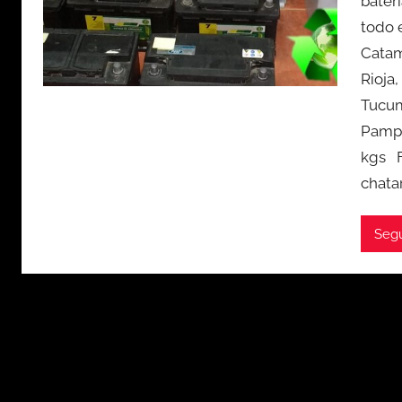
bater
todo 
Catam
Rioja,
Tucum
Pampa
kgs 
chatar
Seg