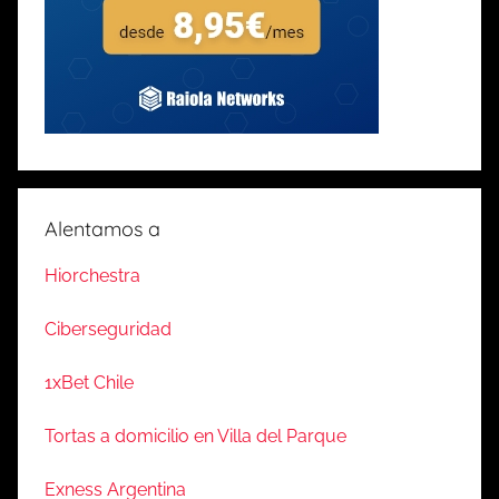
Alentamos a
Hiorchestra
Ciberseguridad
1xBet Chile
Tortas a domicilio en Villa del Parque
Exness Argentina