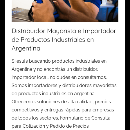
Distribuidor Mayorista e Importador
de Productos Industriales en
Argentina
Si estás buscando productos industriales en
Argentina y no encontrás un distribuidor,
importador local, no dudes en consultarnos.
Somos importadores y distribuidores mayoristas
de productos industriales en Argentina.
Ofrecemos soluciones de alta calidad, precios
competitivos y entregas rápidas para empresas
de todos los sectores. Formulario de Consulta
para Cotización y Pedido de Precios