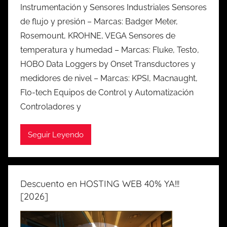
Instrumentación y Sensores Industriales Sensores
de flujo y presión – Marcas: Badger Meter,
Rosemount, KROHNE, VEGA Sensores de
temperatura y humedad – Marcas: Fluke, Testo,
HOBO Data Loggers by Onset Transductores y
medidores de nivel – Marcas: KPSI, Macnaught,
Flo-tech Equipos de Control y Automatización
Controladores y
Seguir Leyendo
Descuento en HOSTING WEB 40% YA!!!
[2026]