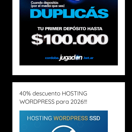
40% descuento HOSTING
WORDPRESS para 2026!!!