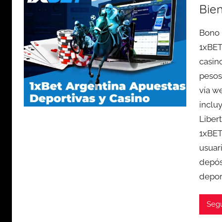
Bie
Bono 
1xBET
casin
pesos
vía w
inclu
Liber
1xBET
usuari
depós
depor
Seg