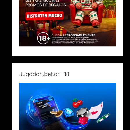
Jugadon.bet.ar +18