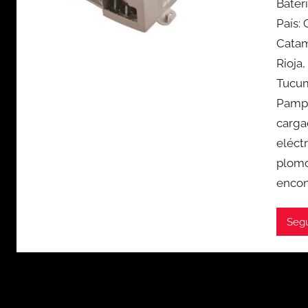
Baterí
País:
Catam
Rioja,
Tucum
Pampa
carga
eléctr
plomo
encon
Seg