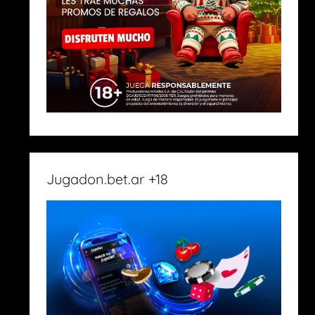
Jugadon.bet.ar +18