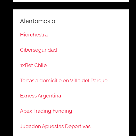
Alentamos a
Hiorchestra
Ciberseguridad
1xBet Chile
Tortas a domicilio en Villa del Parque
Exness Argentina
Apex Trading Funding
Jugadon Apuestas Deportivas