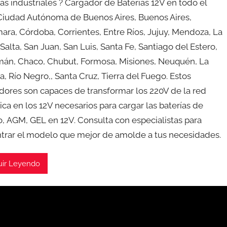
as industriales ? Cargador de Baterias 12V en todo el
 Ciudad Autónoma de Buenos Aires, Buenos Aires,
ara, Córdoba, Corrientes, Entre Ríos, Jujuy, Mendoza, La
 Salta, San Juan, San Luis, Santa Fe, Santiago del Estero,
án, Chaco, Chubut, Formosa, Misiones, Neuquén, La
, Río Negro,, Santa Cruz, Tierra del Fuego. Estos
dores son capaces de transformar los 220V de la red
ica en los 12V necesarios para cargar las baterías de
, AGM, GEL en 12V. Consulta con especialistas para
trar el modelo que mejor de amolde a tus necesidades.
uir Leyendo