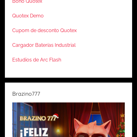
Bono Quotex
Quotex Demo
Cupom de desconto Quotex
Cargador Baterías Industrial
Estudios de Arc Flash
Brazino777