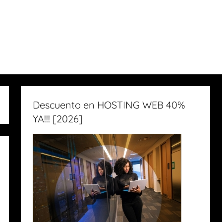
Descuento en HOSTING WEB 40%
YA!!! [2026]