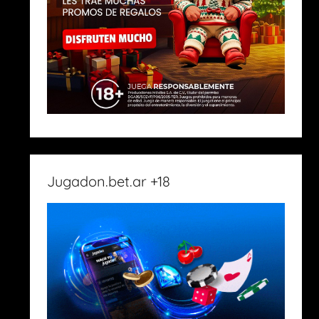
Jugadon.bet.ar +18