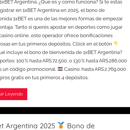
1xBET Argentina: ¿Qué es y cómo funciona? Si te estás
egistrar en 1xBET Argentina en 2025, el bono de
enida 1xBET es una de las mejores formas de empezar
entaja. Tanto si querés apostar en deportes como jugar
 casino online, este operador ofrece bonificaciones
osas en tus primeros depósitos. Cllick en el botón
é incluye el bono de bienvenida de 1xBET Argentina?
ortes: 100 % hasta ARS 72.500, o 130 % hasta ARS 286.000
ás un código promocional.
Casino: hasta ARS 2.769.000
giros gratis en tus primeros 4 depósitos.
uir Leyendo
et Argentina 2025
Bono de