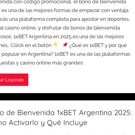
enida con código promocional, el bono de bienvenida
 es una de las mejores formas de empezar con ventaja.
scás una plataforma completa para apostar en deportes,
al casino online, y disfrutar de bonos de bienvenida
osos, 1xBET Argentina en 2025 es una de las mejores
es.. Cllick en el botón
¿Qué es 1xBET y por qué
n popular en Argentina? 1xBET es una de las plataformas
uestas y casino online más grandes
uir Leyendo
o de Bienvenida 1xBET Argentina 2025:
o Activarlo y Qué Incluye