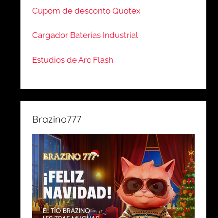
Cupom de desconto Quotex
Cargador Baterías Industrial
Estudios de Arc Flash
Brazino777